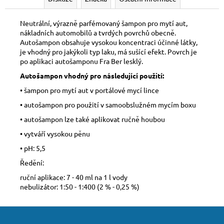
Neutrální, výrazně parfémovaný šampon pro mytí aut,
nákladních automobilů a tvrdých povrchů obecně.
Autošampon obsahuje vysokou koncentraci účinné látky,
je vhodný pro jakýkoli typ laku, má sušící efekt. Povrch je
po aplikaci autošamponu Fra Ber lesklý.
Autošampon vhodný pro následující použití:
• šampon pro mytí aut v portálové mycí lince
• autošampon pro použití v samoobslužném mycím boxu
• autošampon lze také aplikovat ručně houbou
• vytváří vysokou pěnu
• pH: 5,5
Ředění:
ruční aplikace: 7 - 40 ml na 1 l vody
nebulizátor: 1:50 - 1:400 (2 % - 0,25 %)
Z