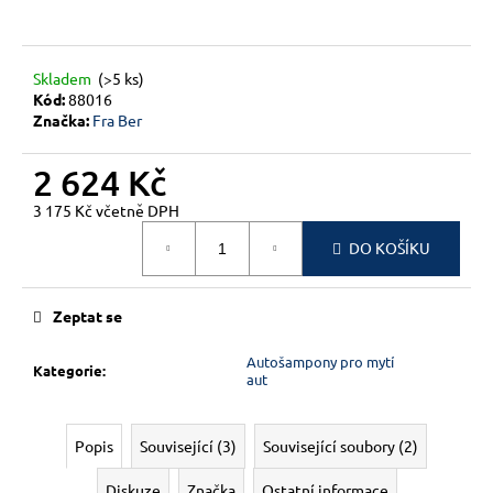
č
u
j
e
Skladem
(>5 ks)
m
Kód:
88016
Značka:
Fra Ber
e
2 624 Kč
3 175 Kč včetně DPH
Měrná
DO KOŠÍKU
cena:
Zeptat se
Autošampony pro mytí
Kategorie
:
aut
Popis
Související (3)
Související soubory (2)
Diskuze
Značka
Ostatní informace