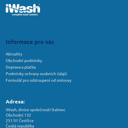
á
p
a
t
í
Informace pro vás
Aktuality
Obchodní podmínky
Doprava a platba
Podmínky ochrany osobních údajů
Formulář pro odstoupení od smlouvy
Adresa:
iWash, divize společnosti Italmec
Obchodní 132
251 01 Čestlice
Česká republika