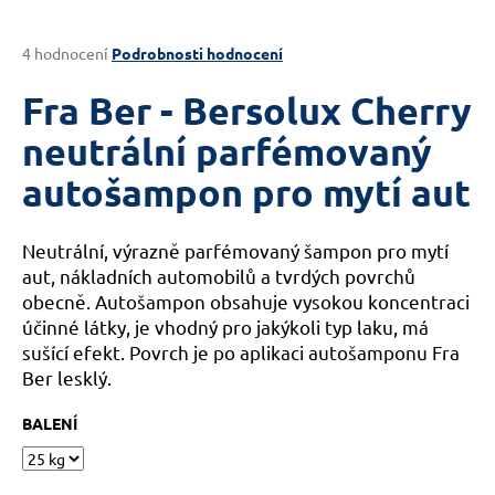
a
j
Průměrné
4 hodnocení
Podrobnosti hodnocení
hodnocení
í
produktu
Fra Ber - Bersolux Cherry
t
je
?
5,0
neutrální parfémovaný
z
autošampon pro mytí aut
5
hvězdiček.
Neutrální, výrazně parfémovaný šampon pro mytí
HLEDAT
aut, nákladních automobilů a tvrdých povrchů
obecně. Autošampon obsahuje vysokou koncentraci
účinné látky, je vhodný pro jakýkoli typ laku, má
D
sušící efekt. Povrch je po aplikaci autošamponu Fra
o
Ber lesklý.
p
o
BALENÍ
r
u