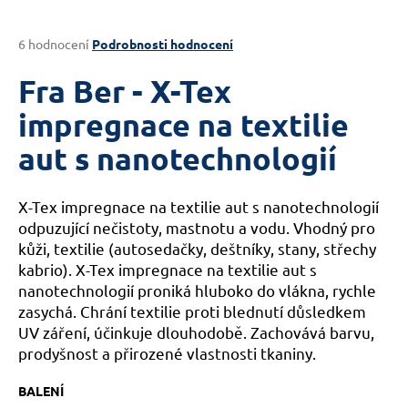
a
j
Průměrné
6 hodnocení
Podrobnosti hodnocení
hodnocení
í
produktu
Fra Ber - X-Tex
t
je
?
4,7
impregnace na textilie
z
aut s nanotechnologií
5
hvězdiček.
X-Tex impregnace na textilie aut s nanotechnologií
HLEDAT
odpuzující nečistoty, mastnotu a vodu. Vhodný pro
kůži, textilie (autosedačky, deštníky, stany, střechy
kabrio). X-Tex impregnace na textilie aut s
D
nanotechnologií proniká hluboko do vlákna, rychle
o
zasychá. Chrání textilie proti blednutí důsledkem
p
UV záření, účinkuje dlouhodobě. Zachovává barvu,
o
prodyšnost a přirozené vlastnosti tkaniny.
r
u
BALENÍ