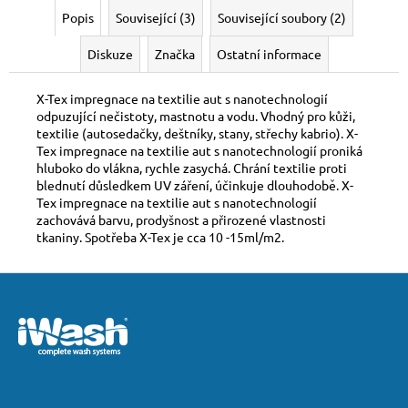
Popis
Související (3)
Související soubory (2)
Diskuze
Značka
Ostatní informace
X-Tex impregnace na textilie aut s nanotechnologií
odpuzující nečistoty, mastnotu a vodu. Vhodný pro kůži,
textilie (autosedačky, deštníky, stany, střechy kabrio). X-
Tex impregnace na textilie aut s nanotechnologií proniká
hluboko do vlákna, rychle zasychá. Chrání textilie proti
blednutí důsledkem UV záření, účinkuje dlouhodobě. X-
Tex impregnace na textilie aut s nanotechnologií
zachovává barvu, prodyšnost a přirozené vlastnosti
tkaniny. Spotřeba X-Tex je cca 10 -15ml/m2.
Z
á
p
a
t
í