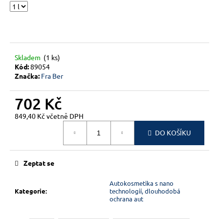
č
u
j
e
m
e
Skladem
(1 ks)
Kód:
89054
Značka:
Fra Ber
702 Kč
849,40 Kč včetně DPH
Měrná
DO KOŠÍKU
cena:
Zeptat se
Autokosmetika s nano
Kategorie
:
technologií, dlouhodobá
ochrana aut