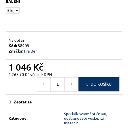
č
BALENÍ
u
j
e
m
e
Na dotaz
Kód:
88909
Značka:
Fra Ber
1 046 Kč
1 265,70 Kč včetně DPH
Měrná
DO KOŠÍKU
cena:
Zeptat se
Specializované čističe aut,
Kategorie
:
odstraňovače vosků, rzi,
usazenin