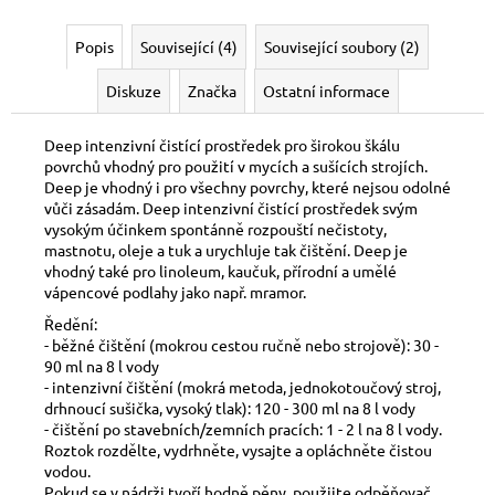
Popis
Související (4)
Související soubory (2)
Diskuze
Značka
Ostatní informace
Deep intenzivní čistící prostředek pro širokou škálu
povrchů vhodný pro použití v mycích a sušících strojích.
Deep je vhodný i pro všechny povrchy, které nejsou odolné
vůči zásadám. Deep intenzivní čistící prostředek svým
vysokým účinkem spontánně rozpouští nečistoty,
mastnotu, oleje a tuk a urychluje tak čištění. Deep je
vhodný také pro linoleum, kaučuk, přírodní a umělé
vápencové podlahy jako např. mramor.
Ředění:
- běžné čištění (mokrou cestou ručně nebo strojově): 30 -
90 ml na 8 l vody
- intenzivní čištění (mokrá metoda, jednokotoučový stroj,
drhnoucí sušička, vysoký tlak): 120 - 300 ml na 8 l vody
- čištění po stavebních/zemních pracích: 1 - 2 l na 8 l vody.
Roztok rozdělte, vydrhněte, vysajte a opláchněte čistou
vodou.
Pokud se v nádrži tvoří hodně pěny, použijte odpěňovač.