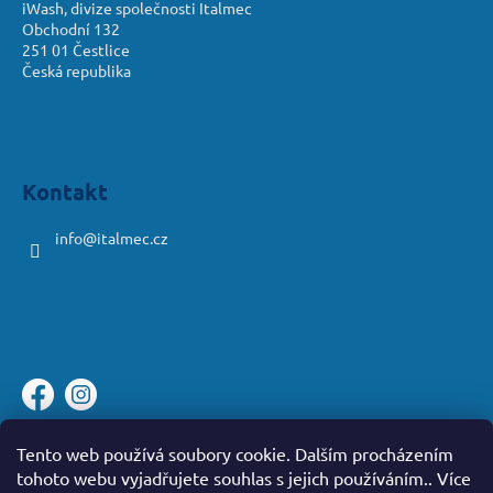
iWash, divize společnosti Italmec
Obchodní 132
251 01 Čestlice
Česká republika
Kontakt
info
@
italmec.cz
Platební brána ComGate
Tento web používá soubory cookie. Dalším procházením
tohoto webu vyjadřujete souhlas s jejich používáním.. Více