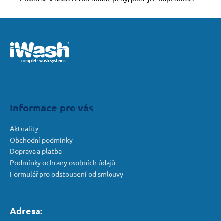
Z
á
p
a
t
í
Informace pro vás
Aktuality
Obchodní podmínky
Doprava a platba
Podmínky ochrany osobních údajů
Formulář pro odstoupení od smlouvy
Adresa: