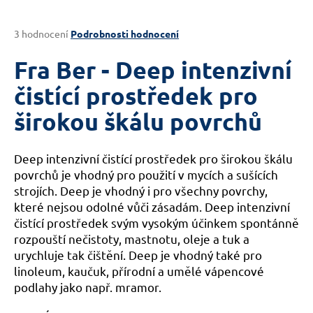
a
j
Průměrné
3 hodnocení
Podrobnosti hodnocení
hodnocení
í
produktu
Fra Ber - Deep intenzivní
t
je
?
3,7
čistící prostředek pro
z
širokou škálu povrchů
5
hvězdiček.
Deep intenzivní čistící prostředek pro širokou škálu
HLEDAT
povrchů je vhodný pro použití v mycích a sušících
strojích. Deep je vhodný i pro všechny povrchy,
které nejsou odolné vůči zásadám. Deep intenzivní
D
čistící prostředek svým vysokým účinkem spontánně
o
rozpouští nečistoty, mastnotu, oleje a tuk a
p
urychluje tak čištění. Deep je vhodný také pro
o
linoleum, kaučuk, přírodní a umělé vápencové
r
podlahy jako např. mramor.
u