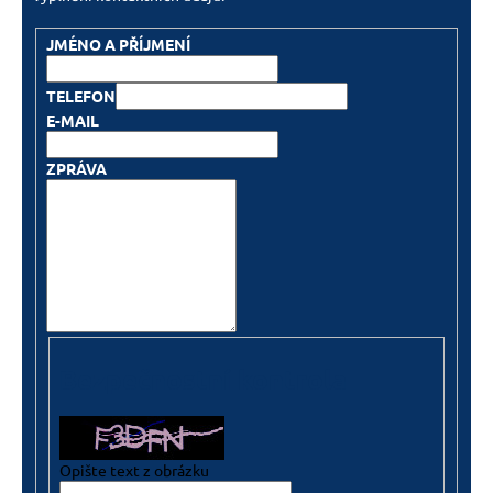
JMÉNO A PŘÍJMENÍ
TELEFON
E-MAIL
ZPRÁVA
Bezpečnostní kontrola
Opište text z obrázku