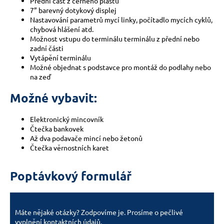
č
Přední část z černého plastu
7” barevný dotykový displej
u
Nastavování parametrů mycí linky, počítadlo mycích cyklů,
j
chybová hlášení atd.
e
Možnost vstupu do terminálu terminálu z přední nebo
m
zadní části
e
Vytápění terminálu
Možné objednat s podstavce pro montáž do podlahy nebo
na zeď
Možné vybavit:
Elektronický mincovník
Čtečka bankovek
Až dva podavače mincí nebo žetonů
Čtečka věrnostních karet
Poptávkový formulář
Máte nějaké otázky? Zodpovíme je. Prosíme o pečlivé
vyplnění kontaktních údajů.