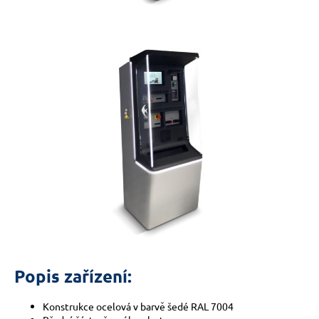
a
j
í
t
?
HLEDAT
D
o
p
o
Popis zařízení:
r
u
Konstrukce ocelová v barvě šedé RAL 7004