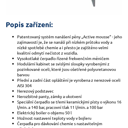
Popis zařízení:
Patentovaný systém nanášení pěny „Active mousse“ - jeho
zajímavostí je, že se nanáší při nízkém průtoku vody a
nízké spotřebě chemie a i přesto je zajištěno velmi
kvalitní odmytí nečistot z vozidla.
Vysokotlaké čerpadlo řízené frekvenčním měničem
Modulární kabinet se svislými sloupky vyrobenými z
pozinkované oceli, které jsou ošetřené polyuretanovou
barvou
Přední a zadní část opláštění je vyrobena z nerezové oceli
AISI 304
Nerezový podstavec
Nerozbitné panty, zámky a ukotvení
Speciální čerpadlo se třemi keramickými písty o výkonu 16
l/min. a 140 bar, pracovní tlak 11 l/min. a 100 bar
Elektrický boiler o objemu 50 l
Možnost nastavení teploty vody v bojleru
Čerpadla pro dávkování chemie s nastavitelným