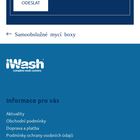
ODESLAT
Samoobslužné mycí boxy
Z
á
p
a
t
í
Informace pro vás
Aktuality
Obchodní podmínky
Doprava a platba
Podmínky ochrany osobních údajů