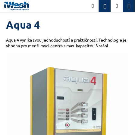
K
Přejít
M
Přihlášení
Hledat
Nákupn
na
o
obsah
Zpět
Zpět
košík
š
Aqua 4
í
C
k
o
Aqua 4 vyniká svou jednoduchostí a praktičností. Technologie je
vhodná pro menší mycí centra s max. kapacitou 3 stání.
p
o
t
ř
e
b
u
j
e
t
e
n