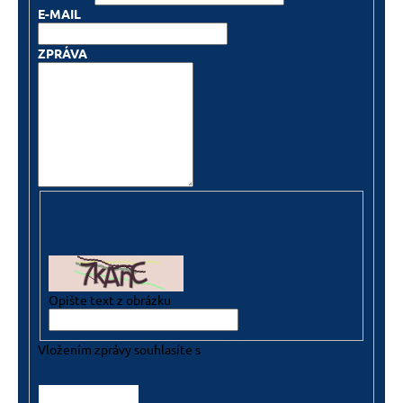
E-MAIL
ZPRÁVA
Bezpečnostní kontrola
Opište text z obrázku
Vložením zprávy souhlasíte s
podmínkami ochrany
osobních údajů