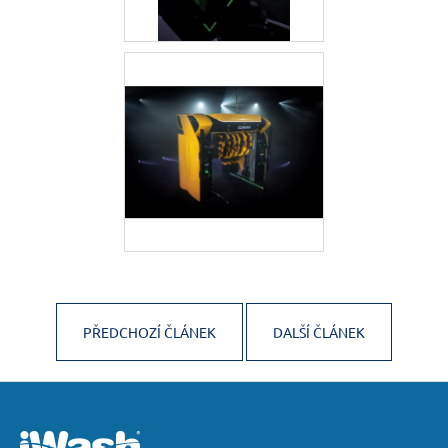
PŘEDCHOZÍ ČLÁNEK
DALŠÍ ČLÁNEK
Z
á
p