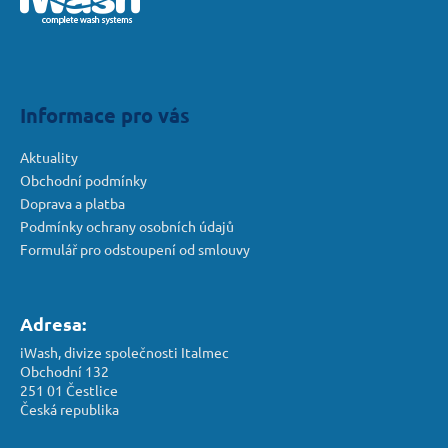
a
t
í
Informace pro vás
Aktuality
Obchodní podmínky
Doprava a platba
Podmínky ochrany osobních údajů
Formulář pro odstoupení od smlouvy
Adresa:
iWash, divize společnosti Italmec
Obchodní 132
251 01 Čestlice
Česká republika