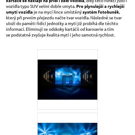
kartáče se naklápí na přídi i zádi vozidla
, díky této funkci jsou i
a
vozidla typu SUV velmi dobře umyta.
Pro plynulejší a rychlejší
umytí vozidla
je na mycí lince umístěný
systém fotobuněk
,
j
který při prvním přejezdu načte tvar vozidla. Následně se tvar
í
uloží do paměti řídící jednotky a mytí již probíhá dle těchto
informací. Eliminují se odskoky kartáčů od karoserie a tím
t
se podstatně zvyšuje kvalita mytí i jeho samotná rychlost.
?
HLEDAT
D
o
p
o
r
u