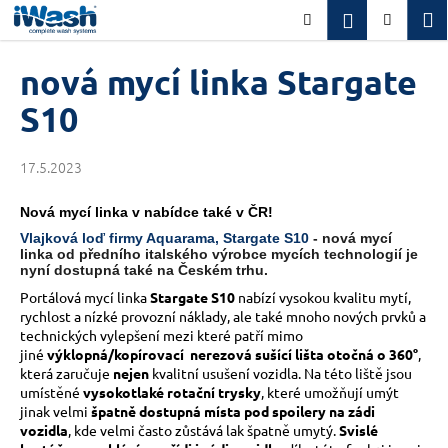
K
Přejít
M
Přihlášení
Hledat
Nákupn
na
o
obsah
Zpět
Zpět
košík
š
nová mycí linka Stargate
í
C
S10
k
o
p
17.5.2023
o
t
Nová mycí linka v nabídce také v ČR!
ř
Vlajková loď firmy Aquarama, Stargate S10
- n
ová mycí
linka od předního italského výrobce mycích technologií je
e
nyní dostupná také na Českém trhu.
b
Portálová mycí linka
Stargate S10
nabízí vysokou kvalitu mytí,
u
rychlost a nízké provozní náklady, ale také mnoho nových prvků a
technických vylepšení mezi které patří mimo
j
jiné
výklopná/kopírovací nerezová sušící lišta otočná o 360°
,
e
která zaručuje
nejen
kvalitní usušení vozidla. Na této liště jsou
t
umístěné
vysokotlaké rotační trysky
, které umožňují umýt
jinak velmi
špatně dostupná místa pod spoilery na zádi
e
vozidla
, kde velmi často
zůstává lak špatně umytý
.
Svislé
n