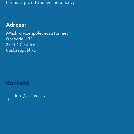
č
Formulář pro odstoupení od smlouvy
u
j
e
Adresa:
m
e
iWash, divize společnosti Italmec
Obchodní 132
251 01 Čestlice
Česká republika
Kontakt
info
@
italmec.cz