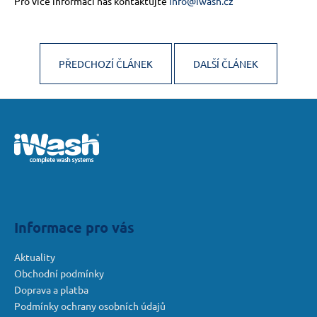
Pro více informací nás kontaktujte
info@iwash.cz
a
j
í
PŘEDCHOZÍ ČLÁNEK
DALŠÍ ČLÁNEK
t
?
Z
á
p
a
HLEDAT
t
í
D
Informace pro vás
o
p
Aktuality
o
Obchodní podmínky
r
Doprava a platba
u
Podmínky ochrany osobních údajů