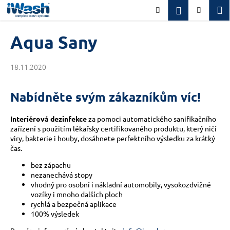
K
Přejít
M
Přihlášení
Hledat
Nákupn
na
o
obsah
Zpět
Zpět
košík
š
Aqua Sany
í
C
k
18.11.2020
o
p
o
Nabídněte svým zákazníkům víc!
t
Interiérová dezinfekce
za pomoci automatického sanifikačního
ř
zařízení s použitím lékařsky certifikovaného produktu, který ničí
e
viry, bakterie i houby, dosáhnete perfektního výsledku za krátký
b
čas.
u
bez zápachu
j
nezanechává stopy
vhodný pro osobní i nákladní automobily, vysokozdvižné
e
vozíky i mnoho dalších ploch
t
rychlá a bezpečná aplikace
e
100% výsledek
n