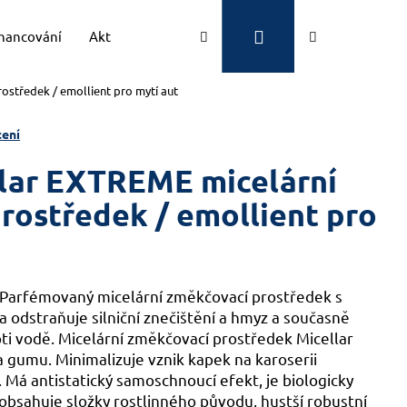
Přihlášení
Hledat
Nákupní
inancování
Aktuality
Kontakty
Značky
rostředek / emollient pro mytí aut
košík
ení
ellar EXTREME micelární
rostředek / emollient pro
 Parfémovaný micelární změkčovací prostředek s
 odstraňuje silniční znečištění a hmyz a současně
ti vodě. Micelární změkčovací prostředek Micellar
a gumu. Minimalizuje vznik kapek na karoserii
Má antistatický samoschnoucí efekt, je biologicky
obsahuje složky rostlinného původu, hustší robustní