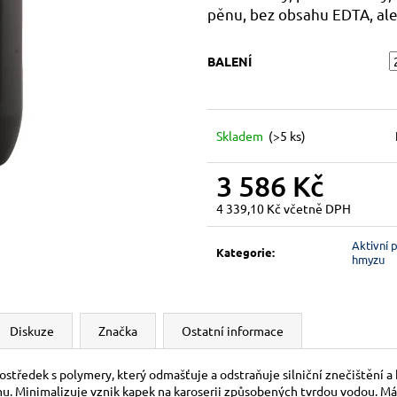
pěnu, bez obsahu EDTA, ale
BALENÍ
Skladem
(>5 ks)
3 586 Kč
4 339,10 Kč včetně DPH
Měrná
cena:
Aktivní 
Kategorie
:
hmyzu
Diskuze
Značka
Ostatní informace
tředek s polymery, který odmašťuje a odstraňuje silniční znečištění a
u. Minimalizuje vznik kapek na karoserii způsobených tvrdou vodou. Má a