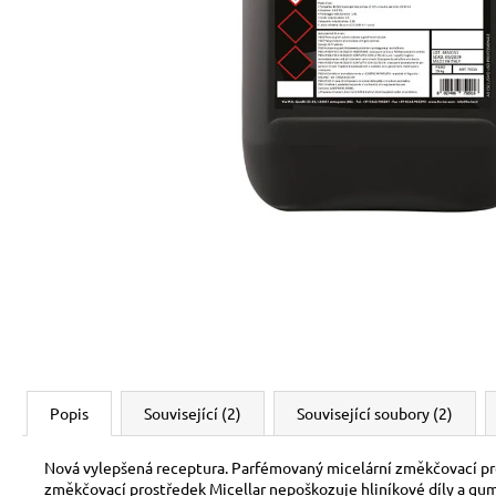
Popis
Související (2)
Související soubory (2)
Nová vylepšená receptura. Parfémovaný micelární změkčovací pros
změkčovací prostředek Micellar nepoškozuje hliníkové díly a gum