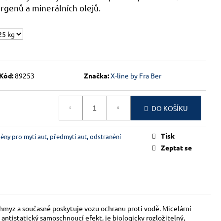
rgenů a minerálních olejů.
Kód:
89253
Značka:
X-line by Fra Ber
DO KOŠÍKU
Tisk
pěny pro mytí aut, předmytí aut, odstranění
Zeptat se
 hmyz a současně poskytuje vozu ochranu proti vodě. Micelární
ntistatický samoschnoucí efekt, je biologicky rozložitelný,