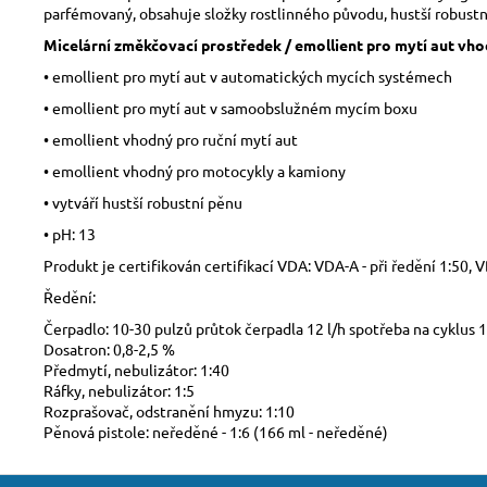
parfémovaný, obsahuje složky rostlinného původu, hustší robustn
Micelární změkčovací prostředek / emollient pro mytí aut vhod
• emollient pro mytí aut v automatických mycích systémech
• emollient pro mytí aut v samoobslužném mycím boxu
• emollient vhodný pro ruční mytí aut
• emollient vhodný pro motocykly a kamiony
• vytváří hustší robustní pěnu
• pH: 13
Produkt je certifikován certifikací VDA: VDA-A - při ředění 1:50, V
Ředění:
Čerpadlo: 10-30 pulzů průtok čerpadla 12 l/h spotřeba na cyklus 
Dosatron: 0,8-2,5 %
Předmytí, nebulizátor: 1:40
Ráfky, nebulizátor: 1:5
Rozprašovač, odstranění hmyzu: 1:10
Pěnová pistole: neředěné - 1:6 (166 ml - neředěné)