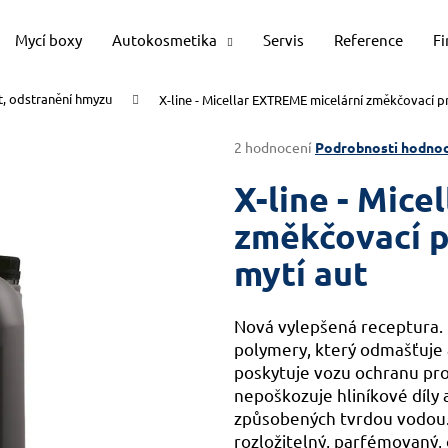
Mycí boxy
Autokosmetika
Servis
Reference
F
t, odstranění hmyzu
X-line - Micellar EXTREME micelární změkčovací p
Co potřebujete najít?
Průměrné
2 hodnocení
Podrobnosti hodnoc
hodnocení
produktu
X-line - Mic
HLEDAT
je
4,5
změkčovací p
z
mytí aut
5
Doporučujeme
hvězdiček.
Nová vylepšená receptura.
polymery, který odmašťuje a
poskytuje vozu ochranu pro
nepoškozuje hliníkové díly 
způsobených tvrdou vodou. 
rozložitelný, parfémovaný, 